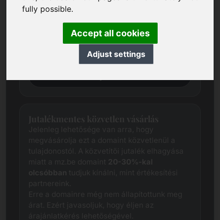
Mindig igyekszünk minden egyes domain
fully possible.
esetében széleskörű kutatással meghatározni
a tisztességes piaci árat.
Accept all cookies
Ez a domain jelenleg az értékbecslési
fázisban van. Ezért kérjük, hogy küldjön
Adjust settings
nekünk árajánlatot.
Árjavaslat
Jutalékmentes közvetlen vásárlás
Jelenleg lehetősége van arra, hogy
megvásárolja ezt a domaint közvetlenül a
tulajdonostól. A közvetítői jutalék elhagyása
miatt a mz.be domaint
20-30%-kal
olcsóbban
tudjuk kínálni, mint értékesítési
partnereink.
Erre a domainre még nem állapítottunk meg
árat. Ezért javasoljuk, hogy éljen az
árajánlatkérés lehetőségével.