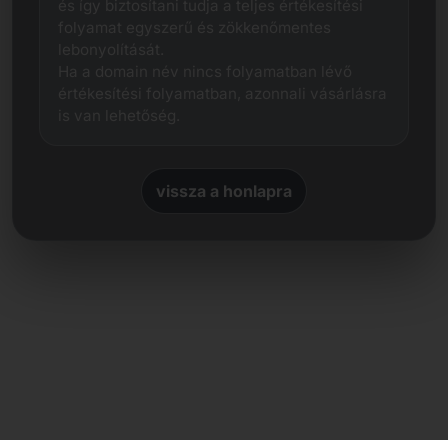
és így biztosítani tudja a teljes értékesítési
folyamat egyszerű és zökkenőmentes
lebonyolítását.
Ha a domain név nincs folyamatban lévő
értékesítési folyamatban, azonnali vásárlásra
is van lehetőség.
vissza a honlapra