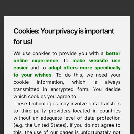
Cookies: Your privacy is important
for us!
We use cookies to provide you with a
better
online experience
, to
make website use
Domaininformation
easier
and to
adapt offers more specifically
to your wishes
. To do this, we need your
Domaininformation | Magyar
cookie information, which is always
transmitted in encrypted form. You decide
ÚJ
which cookies you agree to.
Válogatott további domainek a Find-Your-Domain.eu
oldalon
These technologies may involve data transfers
felfedezés most ->
to third-party providers located in countries
without an adequate level of data protection
(e.g. the United States). If you do not agree to
Árjavaslat
this, the use of our pages is unfortunately not