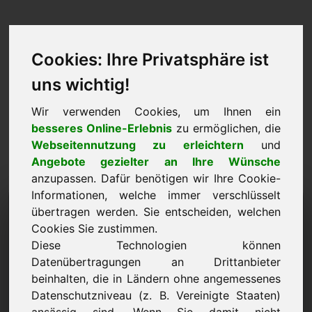
Cookies: Ihre Privatsphäre ist
uns wichtig!
Wir verwenden Cookies, um Ihnen ein
besseres Online-Erlebnis
zu ermöglichen, die
Webseitennutzung zu erleichtern
und
Angebote gezielter an Ihre Wünsche
anzupassen. Dafür benötigen wir Ihre Cookie-
Informationen, welche immer verschlüsselt
Preisvorschlag: mz.be
übertragen werden. Sie entscheiden, welchen
Cookies Sie zustimmen.
Ich möchte einen Preisvorschlag für die Domain
Diese Technologien können
mz.be unterbreiten.
Datenübertragungen an Drittanbieter
Name, Firma
beinhalten, die in Ländern ohne angemessenes
Datenschutzniveau (z. B. Vereinigte Staaten)